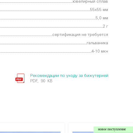
ювелирный сплав
55х55 мм
5,0 мм
2 г
сертификация не требуется
гальваника
4-10 мкн
Рекомендации по уходу за бижутерией
PDF, 90 KB
новое поступление