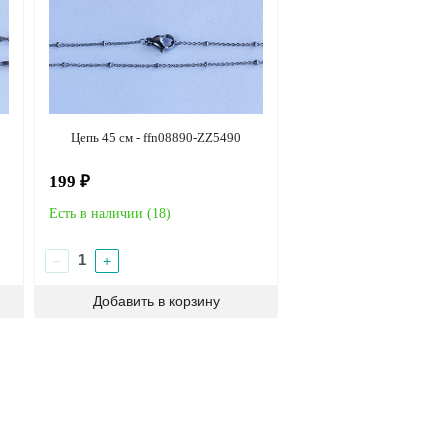
Цепь 45 см - ffn08890-ZZ5490
199 ₽
Есть в наличии (
18
)
−
+