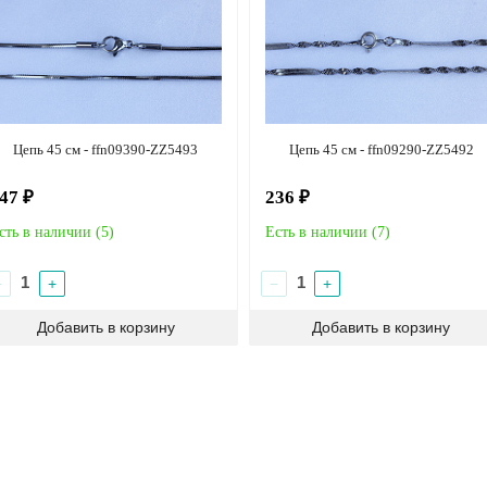
Цепь 45 см - ffn09390-ZZ5493
Цепь 45 см - ffn09290-ZZ5492
47 ₽
236 ₽
сть в наличии (
5
)
Есть в наличии (
7
)
−
+
−
+