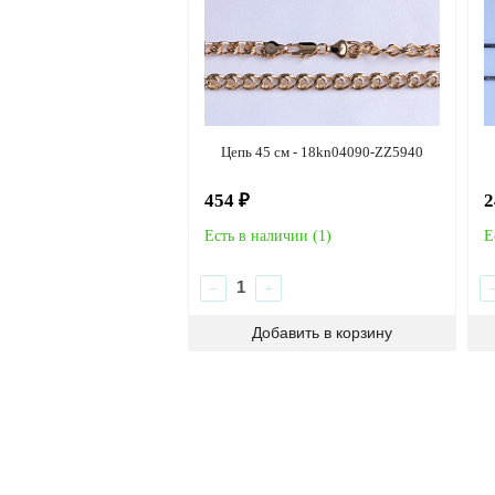
Цепь 45 см - 18kn04090-ZZ5940
454 ₽
2
Есть в наличии (
1
)
Е
−
+