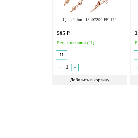
Цепь fallon - 18n07290-FF1172
595 ₽
3
Есть в наличии (
11
)
Е
55
−
+