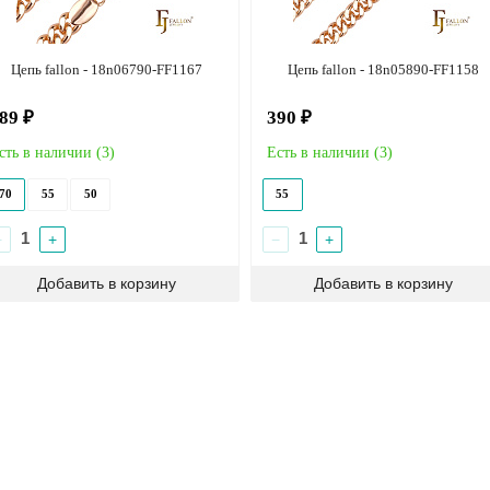
Цепь fallon - 18n06790-FF1167
Цепь fallon - 18n05890-FF1158
89 ₽
390 ₽
сть в наличии (
3
)
Есть в наличии (
3
)
70
55
50
55
−
+
−
+