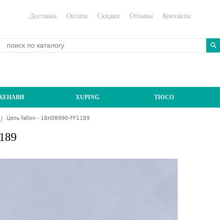
Доставка
Оплата
Скидки
Отзывы
Контакты
ЖЕНАВИ
XUPING
ТЮСО
Цепь fallon - 18n08990-FF1189
1189