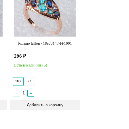
Кольцо fallon - 18e00147-FF1001
296 ₽
Есть в наличии (
6
)
18,5
20
−
+