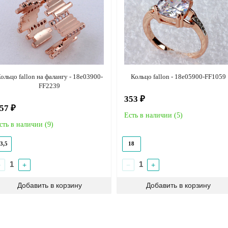
ольцо fallon на фалангу - 18e03900-
Кольцо fallon - 18e05900-FF1059
FF2239
353 ₽
57 ₽
Есть в наличии (
5
)
сть в наличии (
9
)
3,5
18
−
+
−
+