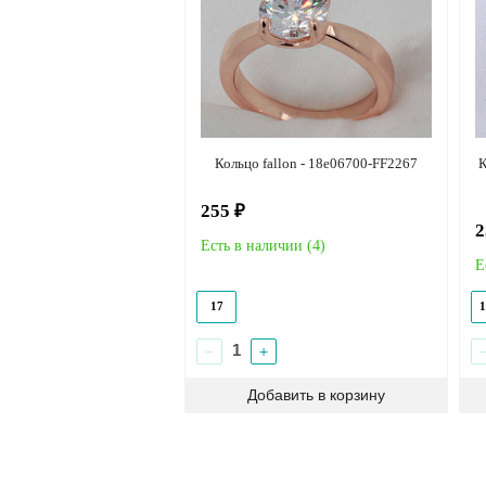
Кольцо fallon - 18e06700-FF2267
К
255 ₽
2
Есть в наличии (
4
)
Е
17
1
−
+