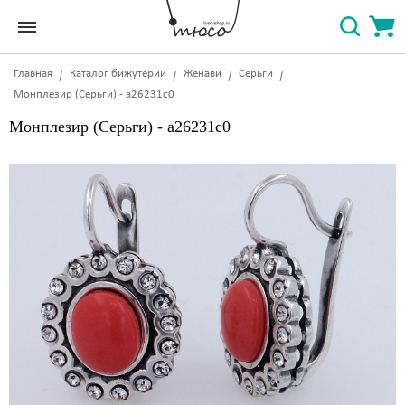
Главная
Каталог бижутерии
Женави
Серьги
Монплезир (Серьги) - a26231c0
Монплезир (Серьги) - a26231c0