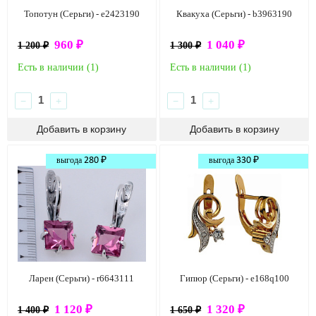
Топотун (Серьги) - e2423190
Квакуха (Серьги) - b3963190
960 ₽
1 040 ₽
1 200 ₽
1 300 ₽
Есть в наличии (
1
)
Есть в наличии (
1
)
−
+
−
+
выгода
280 ₽
выгода
330 ₽
Ларен (Серьги) - r6643111
Гипюр (Серьги) - e168q100
1 120 ₽
1 320 ₽
1 400 ₽
1 650 ₽